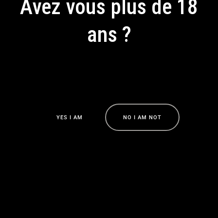
Avez vous plus de 18
ans ?
En accédant à ce site, vous acceptez notre politique de
confidentialité
Y
E
S
I
A
M
N
O
I
A
M
N
O
T
Y
E
S
I
A
M
N
O
I
A
M
N
O
T
La Brasserie du Comté. Bières artisanales
bio de Nice