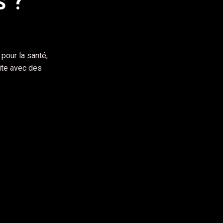
s ?
ité
pour la santé,
ite avec des
metus. Aenean venenatis sodales nisi, mollis
assa, ac suscipit urna venenatis ut. Vestibulum