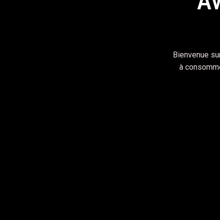
Av
En
Bienvenue sur
à consommer
IMAGES
Cold e la Bonett
août 15, 2020
Fusce et augue placerat, dictum velit sit amet,
iaculis leo pellentesque non. Donec vulputate 