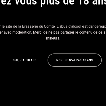
ez vous plus de 18 an
 accédant à ce site, vous acceptez notre politique de confidential
 le site de la Brasserie du Comté. L'abus d'alcool est dangereux 
 avec modération. Merci de ne pas partager le contenu de ce s
mineurs.
O
U
I
,
J
'
A
I
1
8
A
N
S
N
O
N
,
J
E
N
'
A
I
P
A
S
1
8
A
N
S
O
U
I
,
J
'
A
I
1
8
A
N
S
N
O
N
,
J
E
N
'
A
I
P
A
S
1
8
A
N
S
e
 egestas urna. Cras aliquam pretium ornare. Aliquam vel finibus 
leo lacus, non tempus urna euismod ut. Vivamus molestie felis m