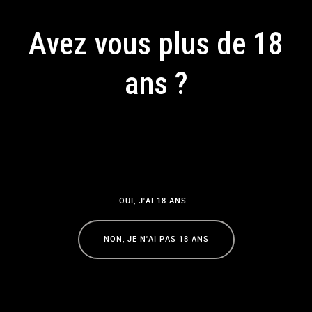
Avez vous plus de 18
ans ?
En accédant à ce site, vous acceptez notre politique de
confidentialité
Côte d’Azur France Tourisme
O
U
I
,
J
'
A
I
1
8
A
N
S
O
U
I
,
J
'
A
I
1
8
A
N
S
N
O
N
,
J
E
N
'
A
I
P
A
S
1
8
A
N
S
N
O
N
,
J
E
N
'
A
I
P
A
S
1
8
A
N
S