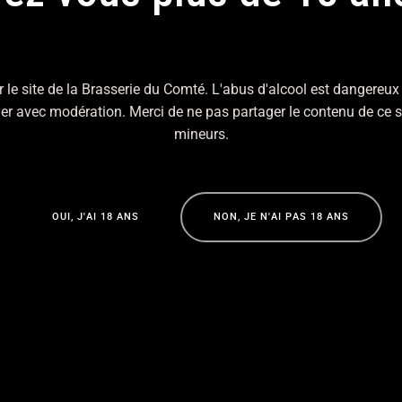
 accédant à ce site, vous acceptez notre politique de confidential
 le site de la Brasserie du Comté. L'abus d'alcool est dangereux 
 avec modération. Merci de ne pas partager le contenu de ce s
mineurs.
O
U
I
,
J
'
A
I
1
8
A
N
S
N
O
N
,
J
E
N
'
A
I
P
A
S
1
8
A
N
S
O
U
I
,
J
'
A
I
1
8
A
N
S
N
O
N
,
J
E
N
'
A
I
P
A
S
1
8
A
N
S