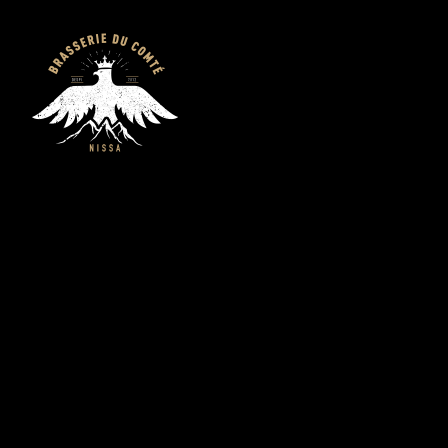
Brasserie du
Comté - Bières
artisanales bio de
Nice