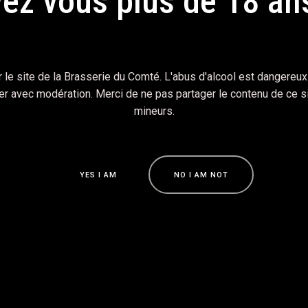
ez vous plus de 18 an
 accédant à ce site, vous acceptez notre politique de confidential
 le site de la Brasserie du Comté. L'abus d'alcool est dangereux 
 avec modération. Merci de ne pas partager le contenu de ce s
mineurs.
Y
E
S
I
A
M
N
O
I
A
M
N
O
T
Y
E
S
I
A
M
N
O
I
A
M
N
O
T
 egestas urna. Cras aliquam pretium ornare. Aliquam vel finibus 
leo lacus, non tempus urna euismod ut. Vivamus molestie felis m