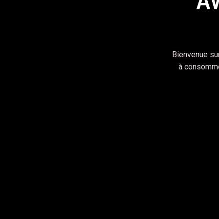
Av
En
Bienvenue sur
à consommer
IMAGES
Turini
November 20, 2019
Fusce et augue placerat, dictum velit sit amet,
iaculis leo pellentesque non. Donec vulputate 