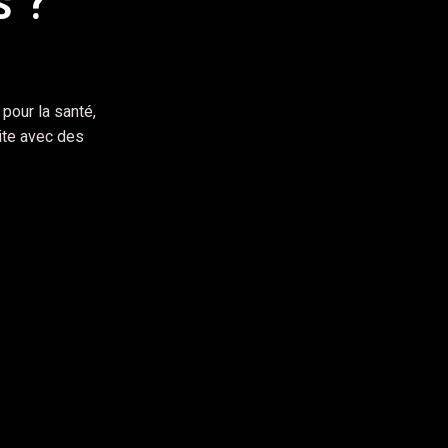
s ?
ité
pour la santé,
ite avec des
metus. Aenean venenatis sodales nisi, mollis
assa, ac suscipit urna venenatis ut. Vestibulum