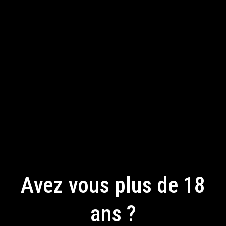
Avez vous plus de 18
ans ?
IMAGES