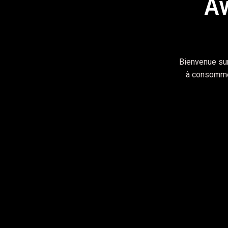
Av
En
Bienvenue sur
à consommer
IMAGES
Saucisson
septembre 10, 2019
Fusce et augue placerat, dictum velit sit amet,