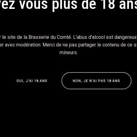
ez vous plus de 18 an
 accédant à ce site, vous acceptez notre politique de confidential
 le site de la Brasserie du Comté. L'abus d'alcool est dangereux 
 avec modération. Merci de ne pas partager le contenu de ce s
mineurs.
O
U
I
,
J
'
A
I
1
8
A
N
S
N
O
N
,
J
E
N
'
A
I
P
A
S
1
8
A
N
S
O
U
I
,
J
'
A
I
1
8
A
N
S
N
O
N
,
J
E
N
'
A
I
P
A
S
1
8
A
N
S
 egestas urna. Cras aliquam pretium ornare. Aliquam vel finibus 