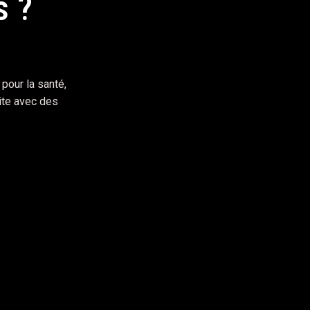
s ?
ité
pour la santé,
ite avec des
metus. Aenean venenatis sodales nisi, mollis