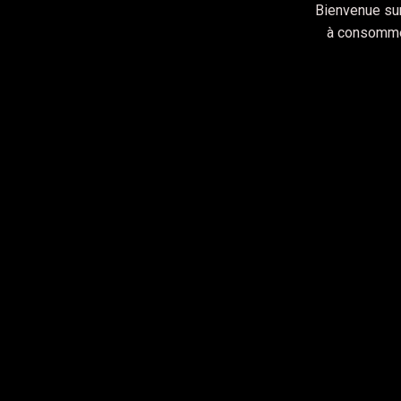
Bienvenue sur
à consommer
IMAGES
Le Maéva – Lov
décembre 6, 2020