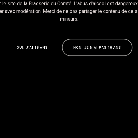
 le site de la Brasserie du Comté. L'abus d'alcool est dangereux 
 avec modération. Merci de ne pas partager le contenu de ce s
mineurs.
O
U
I
,
J
'
A
I
1
8
A
N
S
N
O
N
,
J
E
N
'
A
I
P
A
S
1
8
A
N
S
O
U
I
,
J
'
A
I
1
8
A
N
S
N
O
N
,
J
E
N
'
A
I
P
A
S
1
8
A
N
S
e