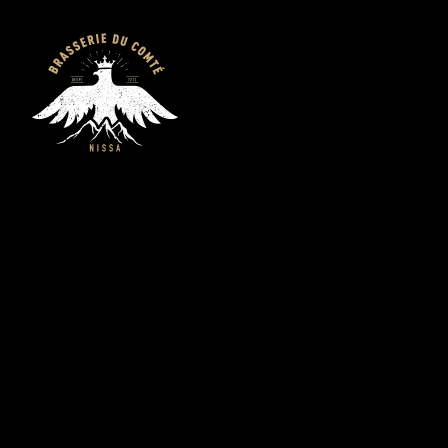
Brasserie du
Comté - Bières
artisanales bio de
Nice