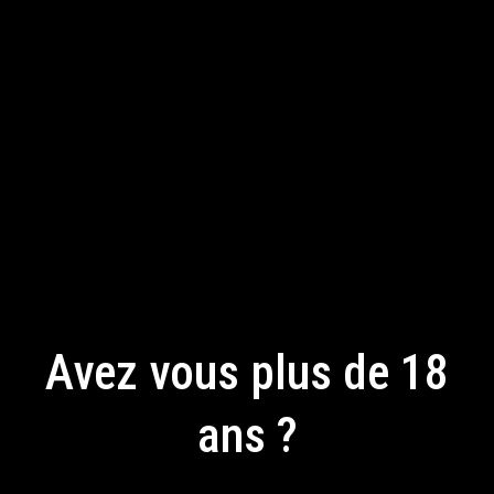
Avez vous plus de 18
ans ?
IMAGES
En accédant à ce site, vous acceptez notre politique de