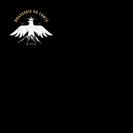
Brasserie du
Comté - Bières
artisanales bio de
Nice