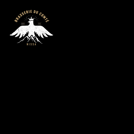
Brasserie du
Comté - Bières
artisanales bio de
Nice